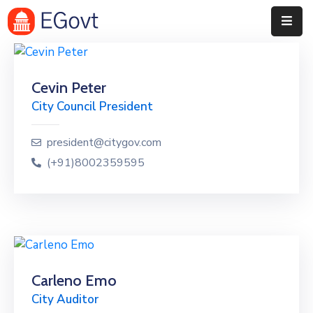
NE-
DER
Cevin Peter
City Council President
Projelerimiz
Duyurular
president@citygov.com
(+91)8002359595
Etkinlikler
Basında
Ne-
Der
Paydaşlarımız
Carleno Emo
City Auditor
S.S.S