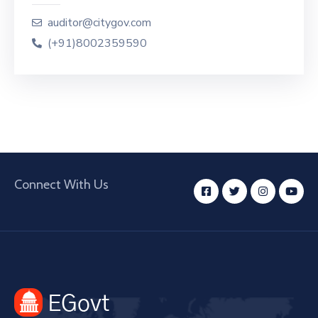
İletişim
auditor@citygov.com
(+91)8002359590
Connect With Us