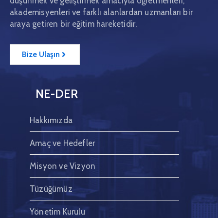
düşünmek ve geliştirmek amacıyla öğretmenleri,
akademisyenleri ve farklı alanlardan uzmanları bir
İletişim
araya getiren bir eğitim hareketidir.
Bize Ulaşın
NE-DER
Hakkımızda
Amaç ve Hedefler
Misyon ve Vizyon
Tüzüğümüz
Yönetim Kurulu